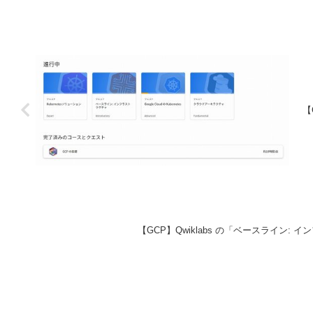
【
【GCP】Qwiklabs の「ベースライン: イン