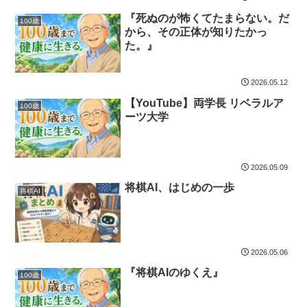
『死ぬのが怖くてたまらない。だ
100歳
から、その正体が知りたかっ
た。』
2026.05.12
【YouTube】両学長 リベラルア
100歳
ーツ大学
2026.05.09
将棋AI、はじめの一歩
将棋AI
2026.05.06
『将棋AIのゆくえ』
100歳