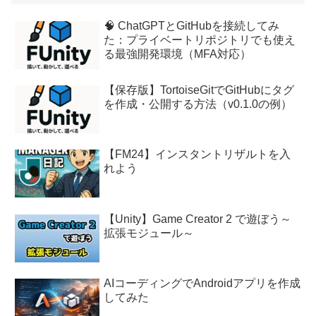
🧠 ChatGPTとGitHubを接続してみ
た：プライベートリポジトリでも使え
る最強開発環境（MFA対応）
【保存版】TortoiseGitでGitHubにタグ
を作成・公開する方法（v0.1.0の例）
【FM24】インスタントリザルトを入
れよう
【Unity】Game Creator 2 で遊ぼう～
拡張モジュール～
AIコーディングでAndroidアプリを作成
してみた