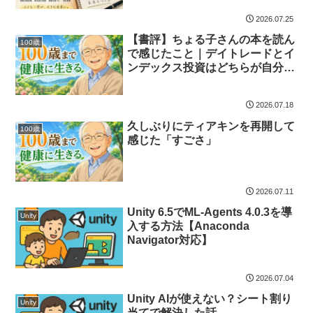
2026.07.25
【書評】ちょる子さんの本を読ん
100歳
で感じたこと｜デイトレードとイ
ンデックス投資はどちらが自分に
合う？
2026.07.18
久しぶりにティアキンを再開して
100歳
感じた「すごさ」
2026.07.11
Unity 6.5でML-Agents 4.0.3を導
Unity
入する方法【Anaconda
Navigator対応】
2026.07.04
Unity AIが使えない？シート割り
Unity
当てで解決した話