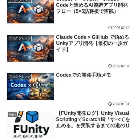
プログラミング
Codeと進めるAI協調アプリ開発
フロー（5×5詰将棋で実践）
2026.02.14
Claude Code × GitHub で始める
プログラミング
Unityアプリ開発【最初の一歩ガ
イド】
2026.02.07
Codexでの開発手順メモ
プログラミング
2026.01.31
【FUnity開発ログ】Unity Visual
Unity
ScriptingでScratch風「すべてを
止める」を実装するまでの道のり