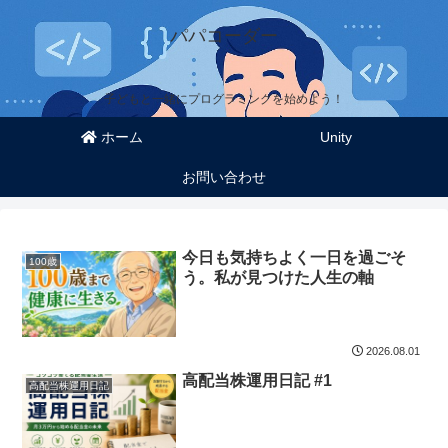
パパコーダー
子どもと一緒にプログラミングを始めよう！
ホーム
Unity
お問い合わせ
今日も気持ちよく一日を過ごそ
100歳
う。私が見つけた人生の軸
2026.08.01
高配当株運用日記 #1
高配当株運用日記