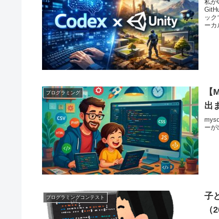
私が
Gi
ック
ーカル
【M
プログラミング
出
mys
ーが
子
プログラミングコンテスト
（2