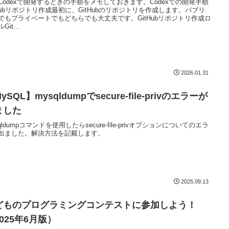
Codexで開発するときの手順をメモしておきます。Codexでの開発手順
tHubリポジトリ作成最初に、GitHubのリポジトリを作成します。パブリ
でもプライベートでもどちらでも大丈夫です。GitHubリポジトリ作成ロ
Git...
2026.01.31
ySQL】mysqldumpでsecure-file-privのエラーが
ました
qldumpコマンドを使用したらsecure-file-privオプションについてのエラ
出ました。解決方法を記載します。
2025.09.13
どものプログラミングコンテストに参加しよう！
025年6月版）