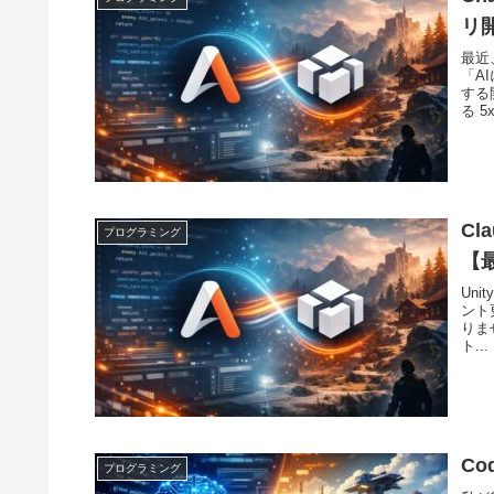
リ
最近
「A
する
る 5
Cl
プログラミング
【
Un
ント
りませ
ト...
C
プログラミング