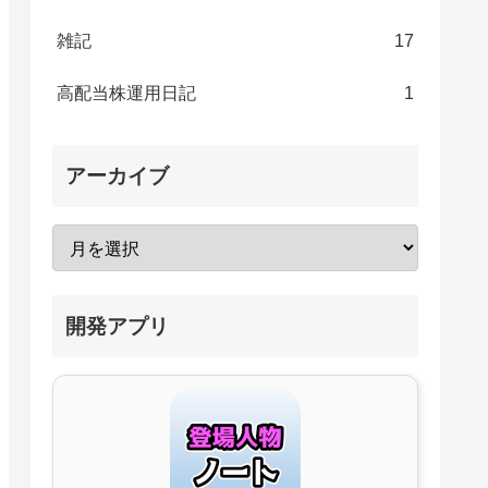
雑記
17
高配当株運用日記
1
アーカイブ
開発アプリ