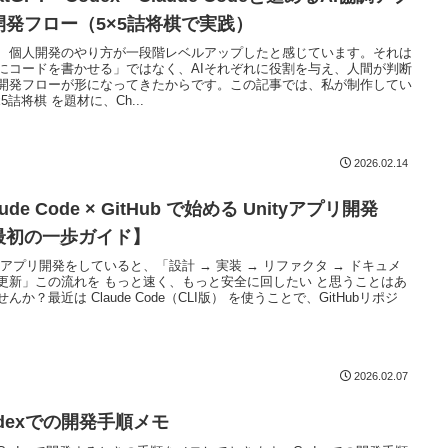
開発フロー（5×5詰将棋で実践）
、個人開発のやり方が一段階レベルアップしたと感じています。それは
Iにコードを書かせる」ではなく、AIそれぞれに役割を与え、人間が判断
開発フローが形になってきたからです。この記事では、私が制作してい
x5詰将棋 を題材に、Ch...
2026.02.14
aude Code × GitHub で始める Unityアプリ開発
最初の一歩ガイド】
ityアプリ開発をしていると、「設計 → 実装 → リファクタ → ドキュメ
更新」この流れを もっと速く、もっと安全に回したい と思うことはあ
んか？最近は Claude Code（CLI版） を使うことで、GitHubリポジ
2026.02.07
odexでの開発手順メモ