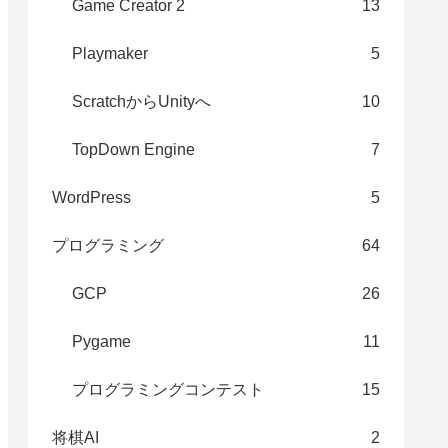
Game Creator 2
13
Playmaker
5
ScratchからUnityへ
10
TopDown Engine
7
WordPress
5
プログラミング
64
GCP
26
Pygame
11
プログラミングコンテスト
15
将棋AI
2