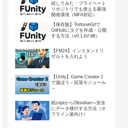
続してみた：プライベート
リポジトリでも使える最強
開発環境（MFA対応）
【保存版】TortoiseGitで
GitHubにタグを作成・公開
する方法（v0.1.0の例）
【FM24】インスタントリ
ザルトを入れよう
【Unity】Game Creator 2
で遊ぼう～拡張モジュール
～
紙copiからObsidianへ安全
にデータ移行する方法（オ
フライン派向け）