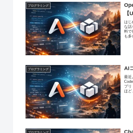
Op
プログラミング
【
はじ
な話
料で
も多
A
プログラミング
最近
Cod
プリ
ほど.
Ch
プログラミング