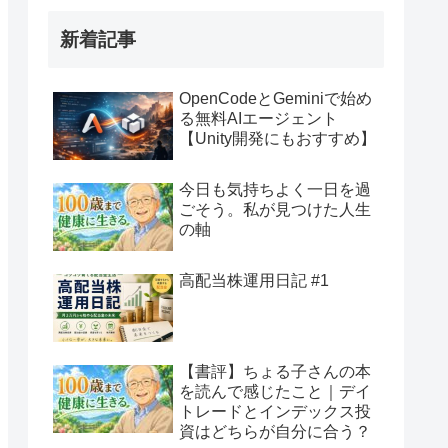
新着記事
OpenCodeとGeminiで始め
る無料AIエージェント
【Unity開発にもおすすめ】
今日も気持ちよく一日を過
ごそう。私が見つけた人生
の軸
高配当株運用日記 #1
【書評】ちょる子さんの本
を読んで感じたこと｜デイ
トレードとインデックス投
資はどちらが自分に合う？