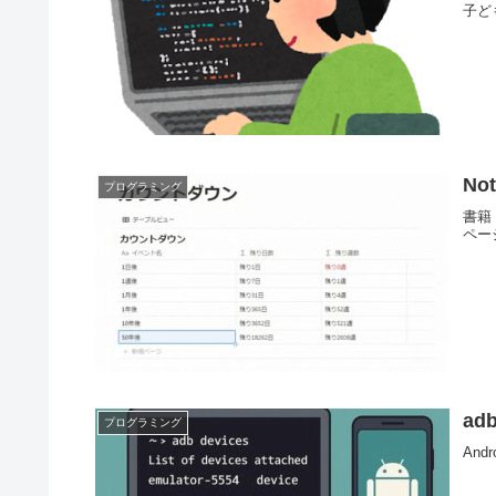
子ど
N
プログラミング
書籍
ペー
a
プログラミング
An