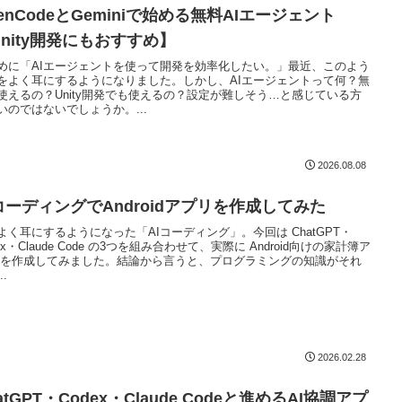
enCodeとGeminiで始める無料AIエージェント
Unity開発にもおすすめ】
めに「AIエージェントを使って開発を効率化したい。」最近、このよう
をよく耳にするようになりました。しかし、AIエージェントって何？無
使えるの？Unity開発でも使えるの？設定が難しそう…と感じている方
いのではないでしょうか。...
2026.08.08
IコーディングでAndroidアプリを作成してみた
よく耳にするようになった「AIコーディング」。今回は ChatGPT・
ex・Claude Code の3つを組み合わせて、実際に Android向けの家計簿ア
 を作成してみました。結論から言うと、プログラミングの知識がそれ
..
2026.02.28
atGPT・Codex・Claude Codeと進めるAI協調アプ