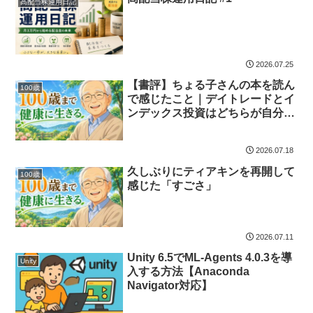
高配当株運用日記
2026.07.25
【書評】ちょる子さんの本を読ん
100歳
で感じたこと｜デイトレードとイ
ンデックス投資はどちらが自分に
合う？
2026.07.18
久しぶりにティアキンを再開して
100歳
感じた「すごさ」
2026.07.11
Unity 6.5でML-Agents 4.0.3を導
Unity
入する方法【Anaconda
Navigator対応】