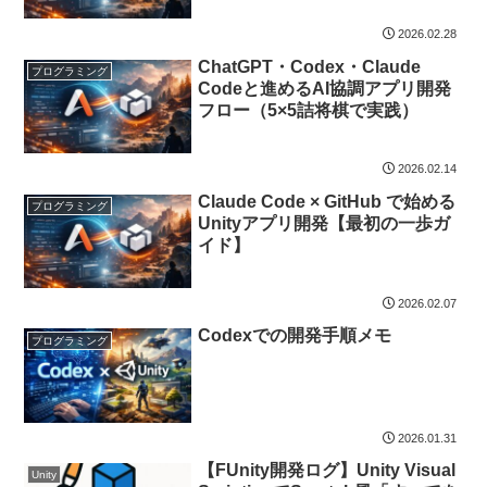
2026.02.28
ChatGPT・Codex・Claude
プログラミング
Codeと進めるAI協調アプリ開発
フロー（5×5詰将棋で実践）
2026.02.14
Claude Code × GitHub で始める
プログラミング
Unityアプリ開発【最初の一歩ガ
イド】
2026.02.07
Codexでの開発手順メモ
プログラミング
2026.01.31
【FUnity開発ログ】Unity Visual
Unity