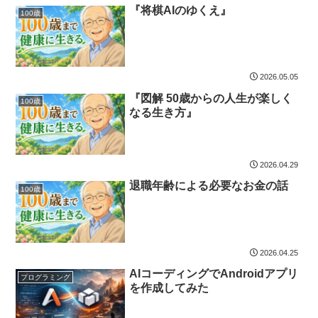
『将棋AIのゆくえ』
100歳
2026.05.05
『図解 50歳からの人生が楽しく
100歳
なる生き方』
2026.04.29
退職年齢による必要なお金の話
100歳
2026.04.25
AIコーディングでAndroidアプリ
プログラミング
を作成してみた