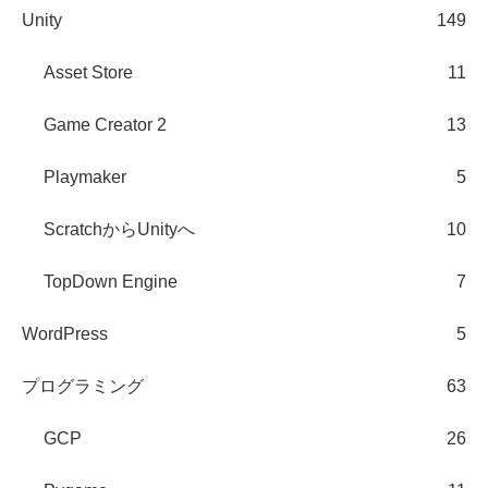
Unity
149
Asset Store
11
Game Creator 2
13
Playmaker
5
ScratchからUnityへ
10
TopDown Engine
7
WordPress
5
プログラミング
63
GCP
26