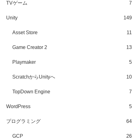
TVゲーム
7
Unity
149
Asset Store
11
Game Creator 2
13
Playmaker
5
ScratchからUnityへ
10
TopDown Engine
7
WordPress
5
プログラミング
64
GCP
26