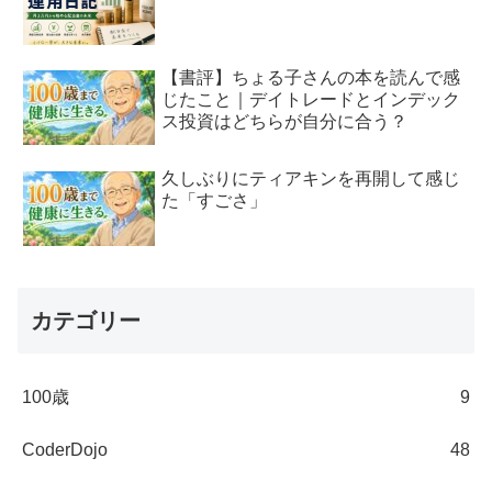
【書評】ちょる子さんの本を読んで感
じたこと｜デイトレードとインデック
ス投資はどちらが自分に合う？
久しぶりにティアキンを再開して感じ
た「すごさ」
カテゴリー
100歳
9
CoderDojo
48