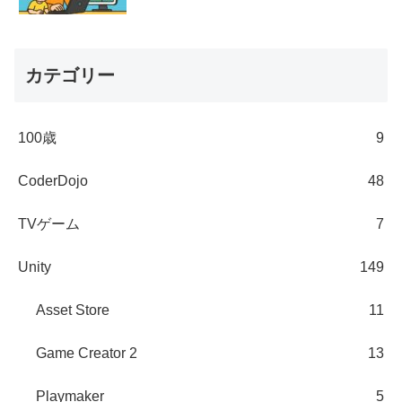
カテゴリー
100歳
9
CoderDojo
48
TVゲーム
7
Unity
149
Asset Store
11
Game Creator 2
13
Playmaker
5