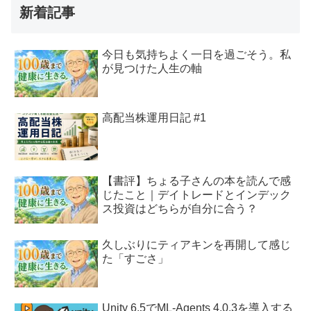
新着記事
今日も気持ちよく一日を過ごそう。私
が見つけた人生の軸
高配当株運用日記 #1
【書評】ちょる子さんの本を読んで感
じたこと｜デイトレードとインデック
ス投資はどちらが自分に合う？
久しぶりにティアキンを再開して感じ
た「すごさ」
Unity 6.5でML-Agents 4.0.3を導入する