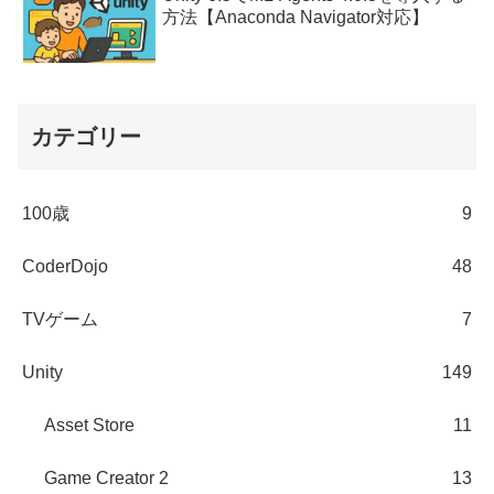
方法【Anaconda Navigator対応】
カテゴリー
100歳
9
CoderDojo
48
TVゲーム
7
Unity
149
Asset Store
11
Game Creator 2
13