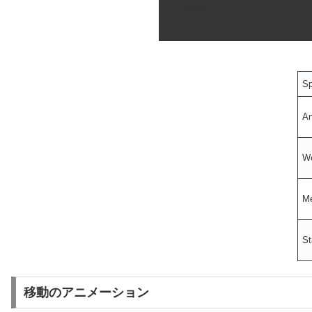
S
An
W
Me
St
移動のアニメーション