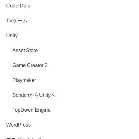
CoderDojo
TVゲーム
Unity
Asset Store
Game Creator 2
Playmaker
ScratchからUnityへ
TopDown Engine
WordPress