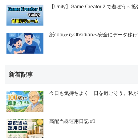
【Unity】Game Creator 2 で遊ぼ
紙copiからObsidianへ安全にデー
新着記事
今日も気持ちよく一日を過ごそう。私
高配当株運用日記 #1