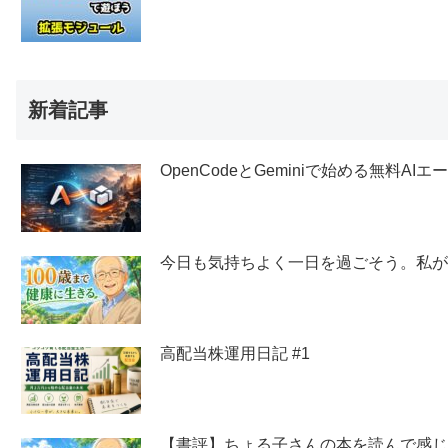
新着記事
OpenCodeとGeminiで始める無料AI
今日も気持ちよく一日を過ごそう。私
高配当株運用日記 #1
【書評】ちょる子さんの本を読んで感