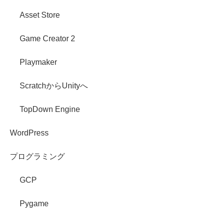
Asset Store
Game Creator 2
Playmaker
ScratchからUnityへ
TopDown Engine
WordPress
プログラミング
GCP
Pygame