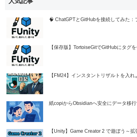
人気記事
🧠 ChatGPTとGitHubを接続し
【保存版】TortoiseGitでGitHubに
【FM24】インスタントリザルトを入れ
紙copiからObsidianへ安全にデー
【Unity】Game Creator 2 で遊ぼ