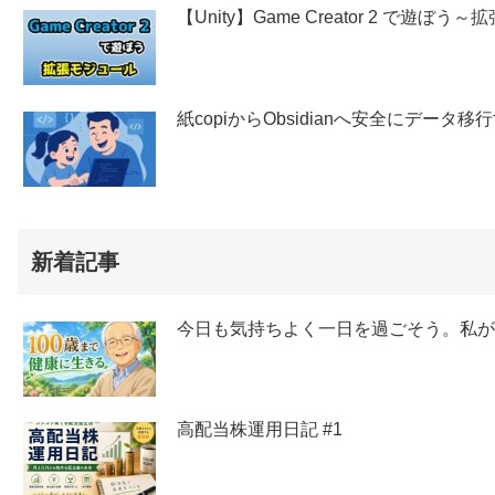
【Unity】Game Creator 2 で遊ぼ
紙copiからObsidianへ安全にデー
新着記事
今日も気持ちよく一日を過ごそう。私
高配当株運用日記 #1