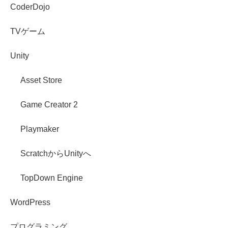
CoderDojo
TVゲーム
Unity
Asset Store
Game Creator 2
Playmaker
ScratchからUnityへ
TopDown Engine
WordPress
プログラミング