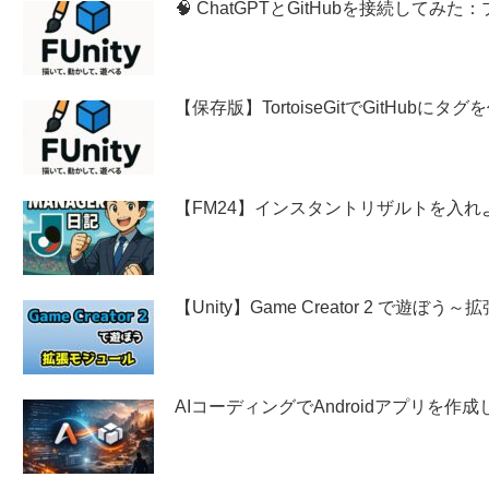
🧠 ChatGPTとGitHubを接続し
【保存版】TortoiseGitでGitHubに
【FM24】インスタントリザルトを入れ
【Unity】Game Creator 2 で遊ぼ
AIコーディングでAndroidアプリを作