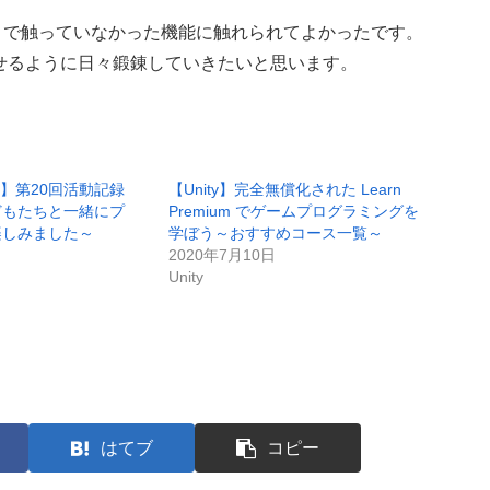
今まで触っていなかった機能に触れられてよかったです。
こなせるように日々鍛錬していきたいと思います。
溝口】第20回活動記録
【Unity】完全無償化された Learn
どもたちと一緒にプ
Premium でゲームプログラミングを
楽しみました～
学ぼう～おすすめコース一覧～
2020年7月10日
Unity
はてブ
コピー