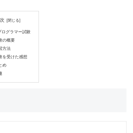
次
プログラマー試験
験の概要
習方法
験を受けた感想
とめ
連