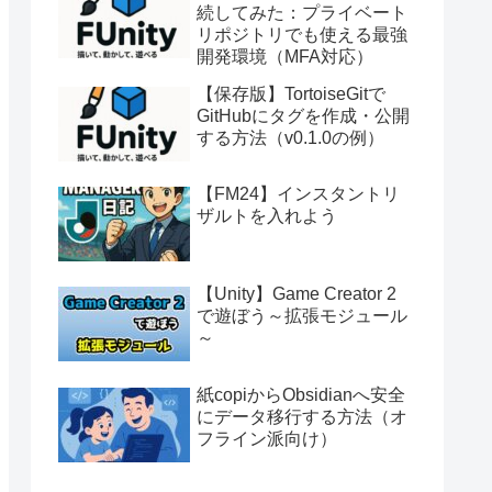
続してみた：プライベート
リポジトリでも使える最強
開発環境（MFA対応）
【保存版】TortoiseGitで
GitHubにタグを作成・公開
する方法（v0.1.0の例）
【FM24】インスタントリ
ザルトを入れよう
【Unity】Game Creator 2
で遊ぼう～拡張モジュール
～
紙copiからObsidianへ安全
にデータ移行する方法（オ
フライン派向け）