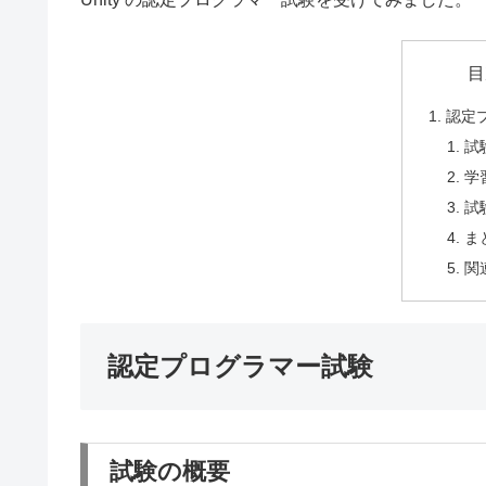
目
認定
試
学
試
ま
関
認定プログラマー試験
試験の概要