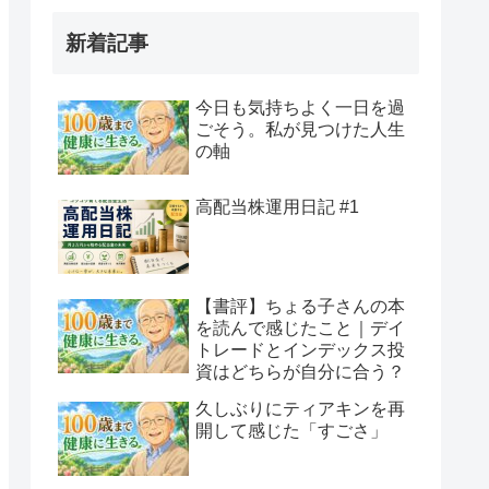
新着記事
今日も気持ちよく一日を過
ごそう。私が見つけた人生
の軸
高配当株運用日記 #1
【書評】ちょる子さんの本
を読んで感じたこと｜デイ
トレードとインデックス投
資はどちらが自分に合う？
久しぶりにティアキンを再
開して感じた「すごさ」