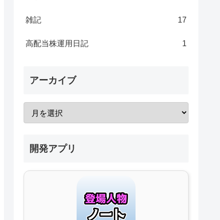
雑記
17
高配当株運用日記
1
アーカイブ
開発アプリ