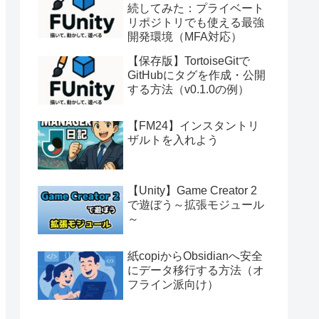
続してみた：プライベート
リポジトリでも使える最強
開発環境（MFA対応）
【保存版】TortoiseGitで
GitHubにタグを作成・公開
する方法（v0.1.0の例）
【FM24】インスタントリ
ザルトを入れよう
【Unity】Game Creator 2
で遊ぼう～拡張モジュール
～
紙copiからObsidianへ安全
にデータ移行する方法（オ
フライン派向け）