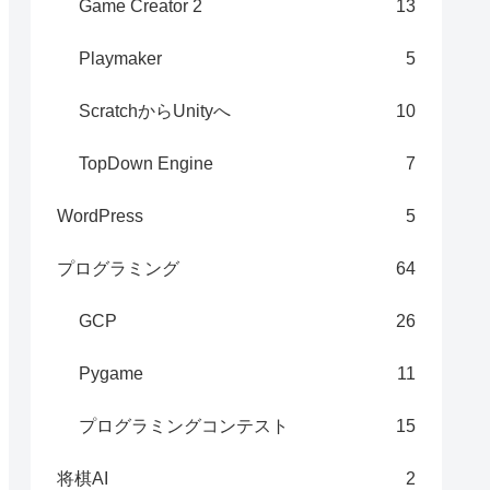
Game Creator 2
13
Playmaker
5
ScratchからUnityへ
10
TopDown Engine
7
WordPress
5
プログラミング
64
GCP
26
Pygame
11
プログラミングコンテスト
15
将棋AI
2