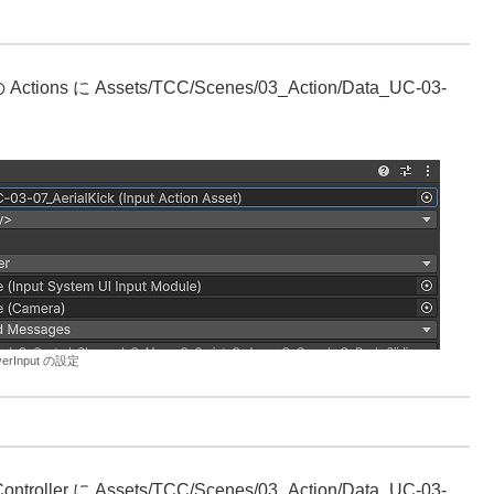
ons に Assets/TCC/Scenes/03_Action/Data_UC-03-
yerInput の設定
ler に Assets/TCC/Scenes/03_Action/Data_UC-03-