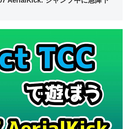
-07 AerialKick: ジャンプ中に急降下