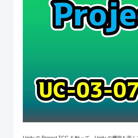
Unity の Project TCC を触って、Unity の機