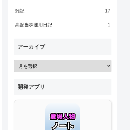
雑記
17
高配当株運用日記
1
アーカイブ
開発アプリ