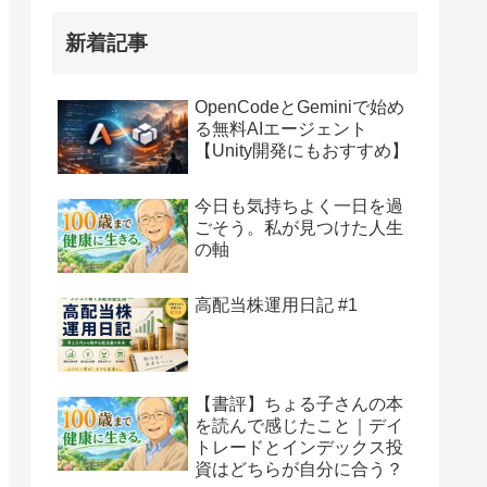
新着記事
OpenCodeとGeminiで始め
る無料AIエージェント
【Unity開発にもおすすめ】
今日も気持ちよく一日を過
ごそう。私が見つけた人生
の軸
高配当株運用日記 #1
【書評】ちょる子さんの本
を読んで感じたこと｜デイ
トレードとインデックス投
資はどちらが自分に合う？