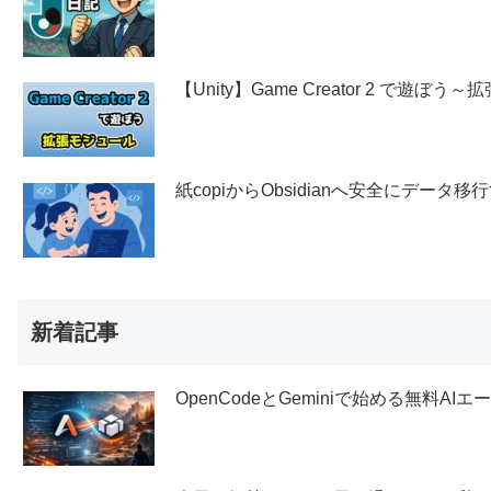
【Unity】Game Creator 2 で遊ぼ
紙copiからObsidianへ安全にデー
新着記事
OpenCodeとGeminiで始める無料AI