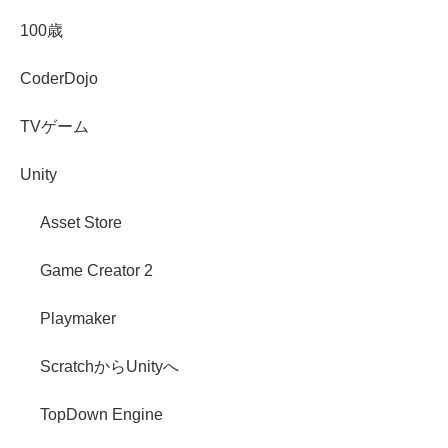
100歳
CoderDojo
TVゲーム
Unity
Asset Store
Game Creator 2
Playmaker
ScratchからUnityへ
TopDown Engine