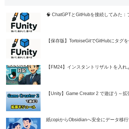
🧠 ChatGPTとGitHubを接続し
【保存版】TortoiseGitでGitHubに
【FM24】インスタントリザルトを入れ
【Unity】Game Creator 2 で遊ぼ
紙copiからObsidianへ安全にデー