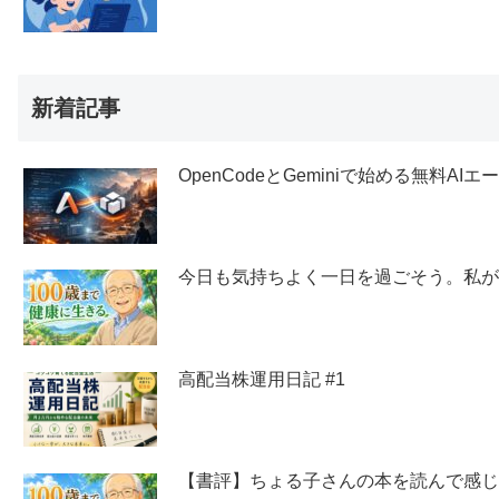
新着記事
OpenCodeとGeminiで始める無料AI
今日も気持ちよく一日を過ごそう。私
高配当株運用日記 #1
【書評】ちょる子さんの本を読んで感