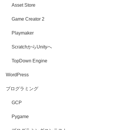
Asset Store
Game Creator 2
Playmaker
ScratchからUnityへ
TopDown Engine
WordPress
プログラミング
GCP
Pygame