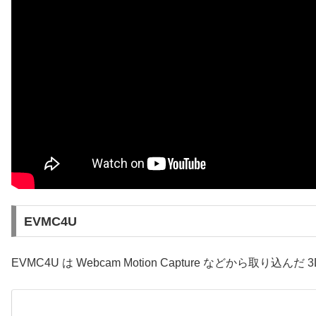
EVMC4U
EVMC4U は Webcam Motion Capture などから