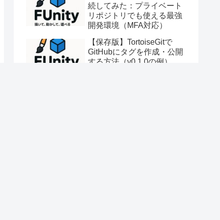
続してみた：プライベート
リポジトリでも使える最強
開発環境（MFA対応）
【保存版】TortoiseGitで
GitHubにタグを作成・公開
する方法（v0.1.0の例）
【FM24】インスタントリ
ザルトを入れよう
【Unity】Game Creator 2
で遊ぼう～拡張モジュール
～
紙copiからObsidianへ安全
にデータ移行する方法（オ
フライン派向け）