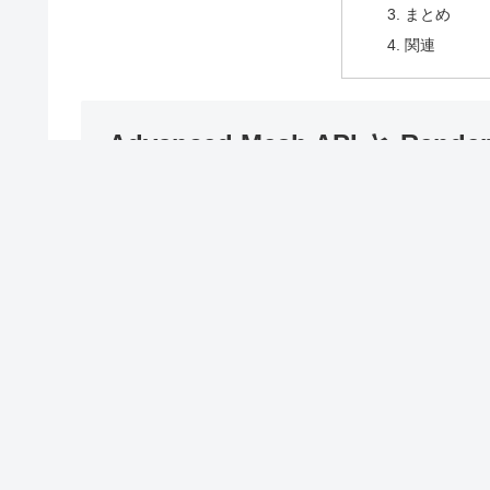
まとめ
関連
Advanced Mesh API と Render
Advanced Mesh API
Mesh を生成するときに、Unity 側で行う処理が少
その代わり、Mesh 生成時に渡すデータの前処理
前処理を Job System などで行えば、全体的に低
情報