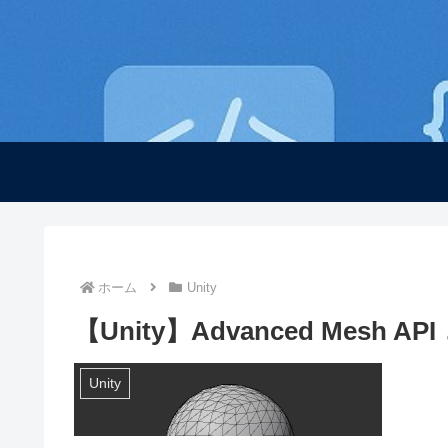
ホーム
Unity
【Unity】Advanced Mesh API 
Unity