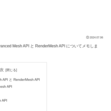
2024.07.06
ed Mesh API と RenderMesh API についてメモしま
次
h API と RenderMesh API
esh API
 API