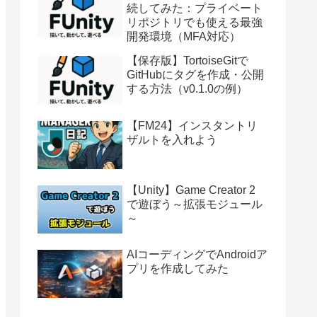
続してみた：プライベート
リポジトリでも使える最強
開発環境（MFA対応）
【保存版】TortoiseGitで
GitHubにタグを作成・公開
する方法（v0.1.0の例）
【FM24】インスタントリ
ザルトを入れよう
【Unity】Game Creator 2
で遊ぼう～拡張モジュール
～
AIコーディングでAndroidア
プリを作成してみた