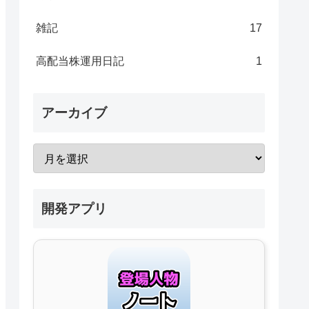
雑記
17
高配当株運用日記
1
アーカイブ
開発アプリ