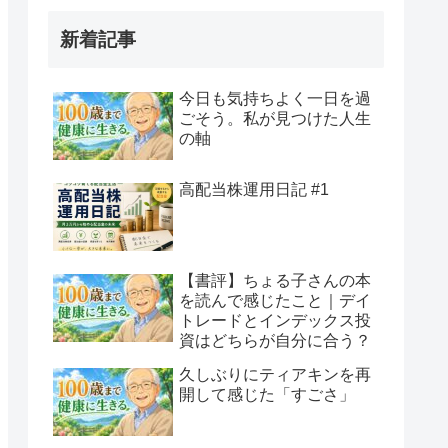
新着記事
今日も気持ちよく一日を過
ごそう。私が見つけた人生
の軸
高配当株運用日記 #1
【書評】ちょる子さんの本
を読んで感じたこと｜デイ
トレードとインデックス投
資はどちらが自分に合う？
久しぶりにティアキンを再
開して感じた「すごさ」