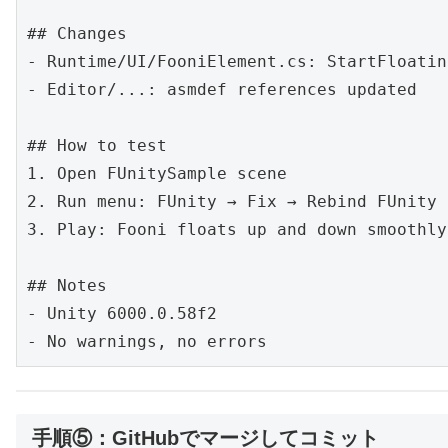
## Changes

- Runtime/UI/FooniElement.cs: StartFloati
- Editor/...: asmdef references updated

## How to test

1. Open FUnitySample scene

2. Run menu: FUnity → Fix → Rebind FUnity 
3. Play: Fooni floats up and down smoothly
## Notes

- Unity 6000.0.58f2

- No warnings, no errors
手順⑤：GitHubでマージしてコミット