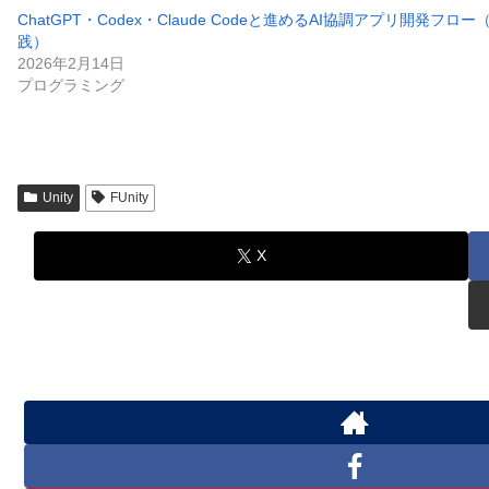
ChatGPT・Codex・Claude Codeと進めるAI協調アプリ開発フロ
践）
2026年2月14日
プログラミング
Unity
FUnity
X