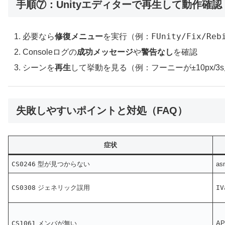
手順⑦：Unityエディターで再生して動作確認
FUnity/Fix/Reb
必要なら
修復メニュー
を実行（例：
Consoleログの
成功メッセージ
や
警告なし
を確認
シーンを
再生
して挙動を見る（例：フーニーが±10px/
失敗しやすいポイントと対処（FAQ）
症状
CS0246
型が見つからない
a
CS0308
ジェネリック誤用
IV
CS1061
メンバが無い
A