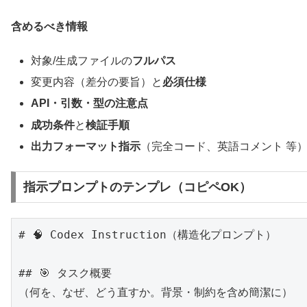
含めるべき情報
対象/生成ファイルの
フルパス
変更内容（差分の要旨）と
必須仕様
API・引数・型の注意点
成功条件
と
検証手順
出力フォーマット指示
（完全コード、英語コメント 等
指示プロンプトのテンプレ（コピペOK）
# 🧠 Codex Instruction（構造化プロンプト）

## 🎯 タスク概要

（何を、なぜ、どう直すか。背景・制約を含め簡潔に）
