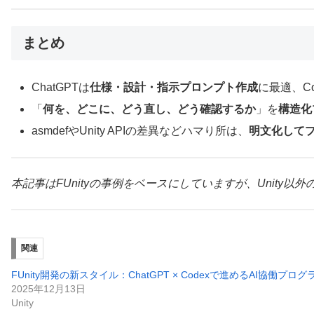
まとめ
ChatGPTは
仕様・設計・指示プロンプト作成
に最適、Co
「
何を、どこに、どう直し、どう確認するか
」を
構造化
asmdefやUnity APIの差異などハマり所は、
明文化して
本記事はFUnityの事例をベースにしていますが、Unity以外の
関連
FUnity開発の新スタイル：ChatGPT × Codexで進めるAI協働プロ
2025年12月13日
Unity