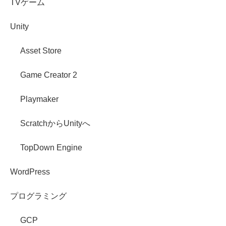
TVゲーム
Unity
Asset Store
Game Creator 2
Playmaker
ScratchからUnityへ
TopDown Engine
WordPress
プログラミング
GCP