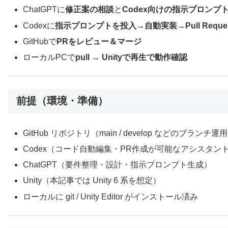
ChatGPTに
修正案の相談
と
Codex向けの指示プロンプ
Codexに
指示プロンプトを投入→自動実装→Pull Reque
GitHubで
PRをレビュー＆マージ
ローカルPCで
pull → Unityで再生で動作確認
前提（環境・準備）
GitHub リポジトリ（main / develop などのブランチ運
Codex（コード自動編集・PR作成が可能なアシスタン
ChatGPT（要件整理・設計・指示プロンプト生成）
Unity（本記事では Unity 6 系を想定）
ローカルに git / Unity Editor がインストール済み