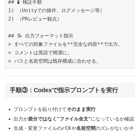
## 🧪 検証手順

1) （Unityでの操作、ログメッセージ等）

2) （PRレビュー観点）

## 📝 出力フォーマット指示

> すべての対象ファイルを**完全な内容**で出力。

> コメントは英語で簡潔に。

> パスと名前空間は既存構成に合わせる。
手順③：Codexで指示プロンプトを実行
プロンプトを貼り付けて
そのまま実行
出力が
差分ではなく“ファイル全文”
になっているか確認
生成・変更ファイルの
パス
や
名前空間
のズレがないかチ