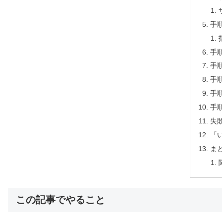
手順
手
手順
手順
手順
手
失
「
ま
この記事でやること