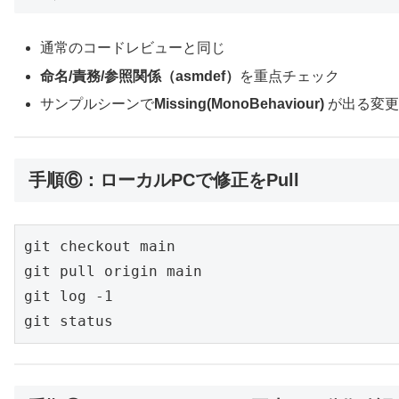
通常のコードレビューと同じ
命名/責務/参照関係（asmdef）
を重点チェック
サンプルシーンで
Missing(MonoBehaviour)
が出る変更
手順⑥：ローカルPCで修正をPull
git checkout main

git pull origin main

git log -1

git status