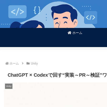
ホーム
ホーム
Unity
ChatGPT × Codexで回す“実装～PR～検証”
Unity