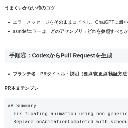
うまくいかない時のコツ
エラーメッセージを
そのまま
コピペし、ChatGPTに
最
asmdefエラーは、
どのアセンブリ→どれを参照
すべき
手順④：CodexからPull Requestを生成
ブランチ名
・
PRタイトル
・
説明（要点/変更点/検証方法
PR本文テンプレ
## Summary

- Fix floating animation using non-generic
- Replace onAnimationCompleted with schedu