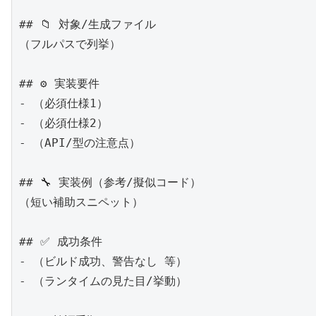
## 📁 対象/生成ファイル

（フルパスで列挙）

## ⚙️ 実装要件

- （必須仕様1）

- （必須仕様2）

- （API/型の注意点）

## 🔧 実装例（参考/擬似コード）

（短い補助スニペット）

## ✅ 成功条件

- （ビルド成功、警告なし 等）

- （ランタイムの見た目/挙動）
