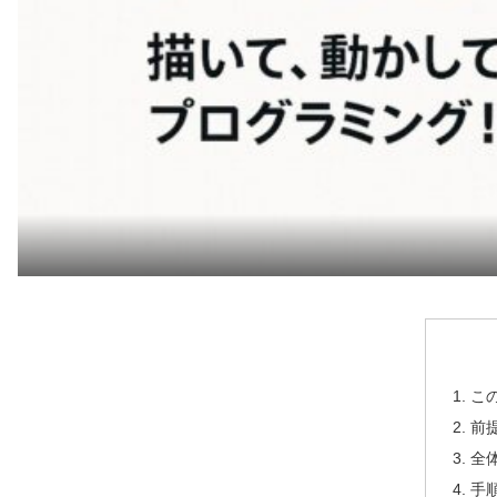
こ
前
全
手