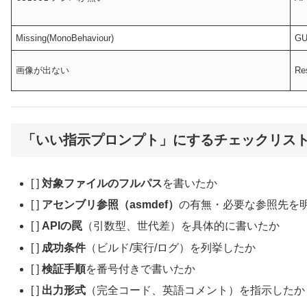
Missing(MonoBehaviour)
G
画像が出ない
Re
「いい指示プロンプト」にするチェックリス
[ ]
対象ファイルのフルパス
を書いたか
[ ]
アセンブリ参照（asmdef）
の有無・必要な参照先を
[ ]
APIの罠
（引数型、世代差）を具体的に書いたか
[ ]
成功条件
（ビルド/実行/ログ）を列挙したか
[ ]
検証手順
を番号付きで書いたか
[ ]
出力形式
（完全コード、英語コメント）を指示したか