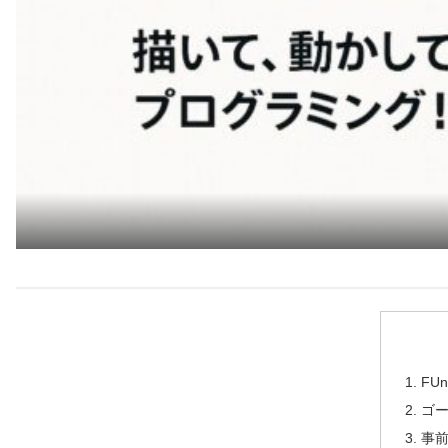
FU
ゴ
事