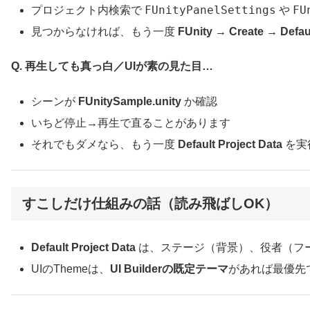
FUnityPanelSettings
FU
プロジェクト内検索で
や
見つからなければ、もう一度
FUnity → Create → Defaul
Q. 再生しても真っ白／UIが素の見た目…
シーンが
FUnitySample.unity
か確認
いちど停止→再生で直ることがあります
それでもダメなら、もう一度
Default Project Data
を実
すこしだけ仕組みの話（読み飛ばしOK）
Default Project Data
は、ステージ（背景）、役者（フーニー
UIのThemeは、
UI Builderの既定テーマ
があれば最優先