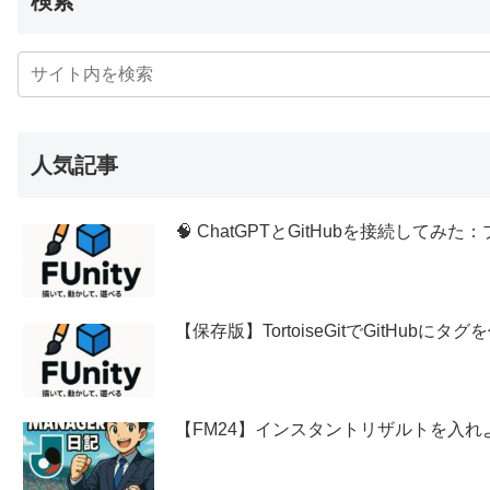
検索
人気記事
🧠 ChatGPTとGitHubを接続し
【保存版】TortoiseGitでGitHubに
【FM24】インスタントリザルトを入れ