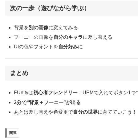
次の一歩（遊びながら学ぶ）
背景を
別の画像
に変えてみる
フーニーの画像を
自分のキャラ
に差し替える
UIの色やフォントを
自分好み
に
まとめ
FUnityは
初心者フレンドリー
：UPMで入れてボタン1つ
3分で“背景＋フーニー”が出る
あとは差し替えや色変更で
自分の世界
に育てていこう！
関連