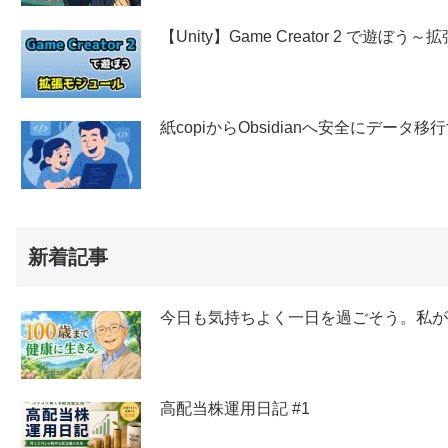
【Unity】Game Creator 2 で遊ぼ
紙copiからObsidianへ安全にデー
新着記事
今日も気持ちよく一日を過ごそう。私
高配当株運用日記 #1