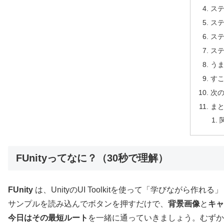
ステ
ス
ステ
ス
う
す
次
ま
FUnityってなに？（30秒で理解）
FUnity
は、UnityのUI Toolkitを使って「学びながら作
サンプルを読み込んでボタンを押すだけで、
背景画像
と
キャ
今日はその最短ルート
を一緒に通っていきましょう。むずか