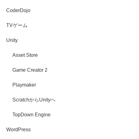
CoderDojo
TVゲーム
Unity
Asset Store
Game Creator 2
Playmaker
ScratchからUnityへ
TopDown Engine
WordPress