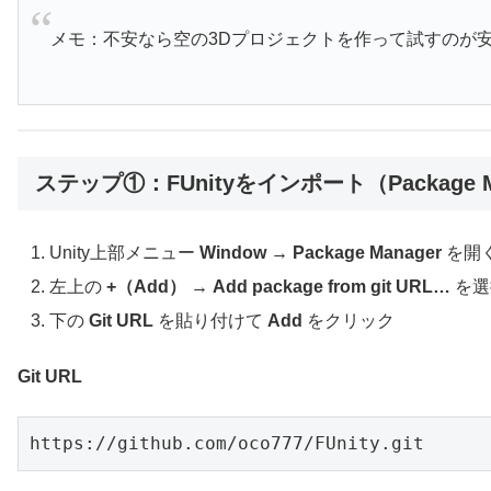
メモ：不安なら空の3Dプロジェクトを作って試すのが
ステップ①：FUnityをインポート（Package M
Unity上部メニュー
Window → Package Manager
を開
左上の
+（Add） → Add package from git URL…
を選
下の
Git URL
を貼り付けて
Add
をクリック
Git URL
https://github.com/oco777/FUnity.git