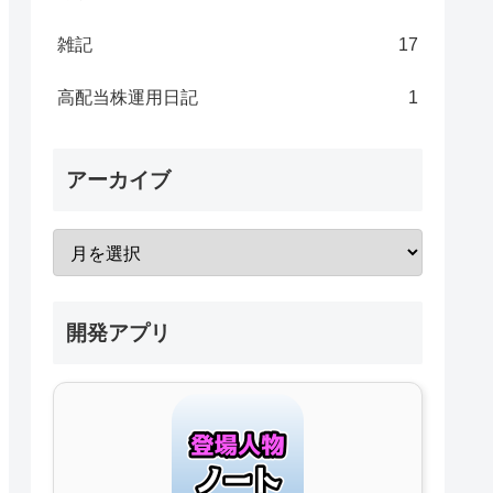
雑記
17
高配当株運用日記
1
アーカイブ
開発アプリ