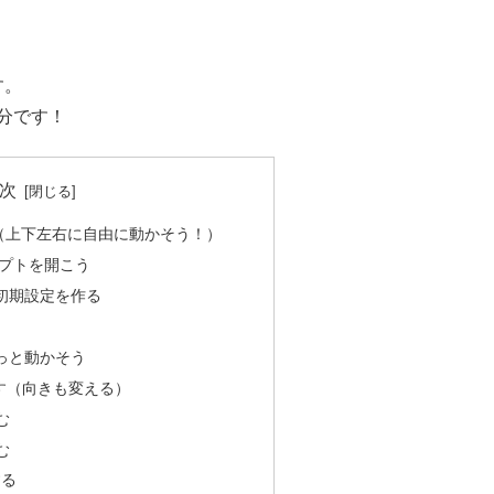
す。
分です！
次
る（上下左右に自由に動かそう！）
スクリプトを開こう
時の初期設定を作る
ずっと動かそう
かす（向きも変える）
む
む
する