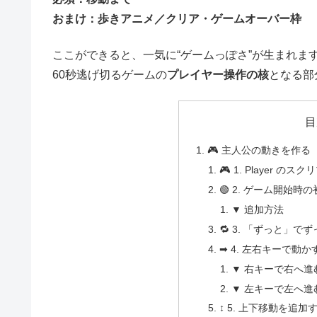
おまけ：歩きアニメ／クリア・ゲームオーバー枠
ここができると、一気に“ゲームっぽさ”が生まれま
60秒逃げ切るゲームの
プレイヤー操作の核
となる部
目
🎮 主人公の動きを作
🎮 1. Player の
🟢 2. ゲーム開始
▼ 追加方法
🔁 3. 「ずっと」で
➡ 4. 左右キーで動
▼ 右キーで右へ進
▼ 左キーで左へ進
↕ 5. 上下移動を追加