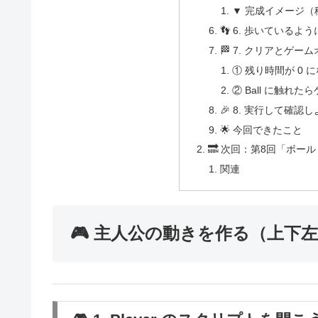
▼ 完成イメージ（
👣 6. 歩いている
🏁 7. クリアとゲ
① 残り時間が 0 
② Ball に触れ
🎉 8. 実行して確認
🌟 今回できたこと
🔜 次回：第8回「ボー
関連
🎮 主人公の動きを作る（上下