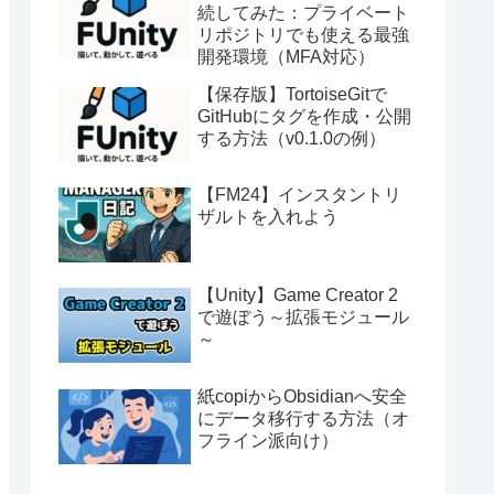
続してみた：プライベート
リポジトリでも使える最強
開発環境（MFA対応）
【保存版】TortoiseGitで
GitHubにタグを作成・公開
する方法（v0.1.0の例）
【FM24】インスタントリ
ザルトを入れよう
【Unity】Game Creator 2
で遊ぼう～拡張モジュール
～
紙copiからObsidianへ安全
にデータ移行する方法（オ
フライン派向け）