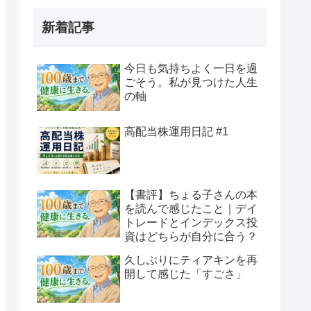
新着記事
今日も気持ちよく一日を過
ごそう。私が見つけた人生
の軸
高配当株運用日記 #1
【書評】ちょる子さんの本
を読んで感じたこと｜デイ
トレードとインデックス投
資はどちらが自分に合う？
久しぶりにティアキンを再
開して感じた「すごさ」