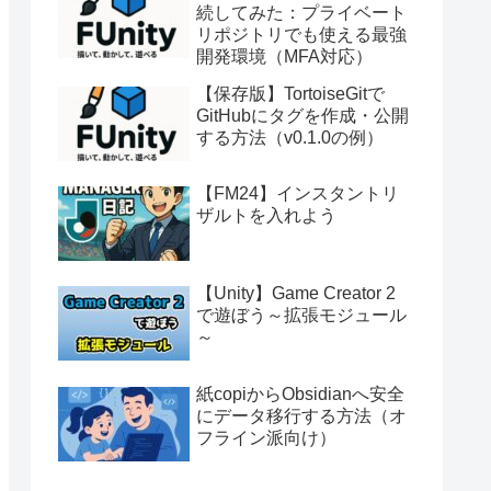
続してみた：プライベート
リポジトリでも使える最強
開発環境（MFA対応）
【保存版】TortoiseGitで
GitHubにタグを作成・公開
する方法（v0.1.0の例）
【FM24】インスタントリ
ザルトを入れよう
【Unity】Game Creator 2
で遊ぼう～拡張モジュール
～
紙copiからObsidianへ安全
にデータ移行する方法（オ
フライン派向け）