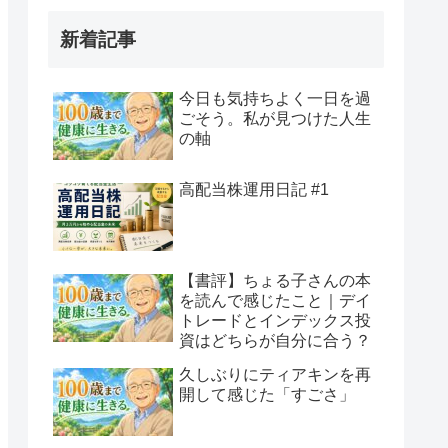
新着記事
今日も気持ちよく一日を過
ごそう。私が見つけた人生
の軸
高配当株運用日記 #1
【書評】ちょる子さんの本
を読んで感じたこと｜デイ
トレードとインデックス投
資はどちらが自分に合う？
久しぶりにティアキンを再
開して感じた「すごさ」