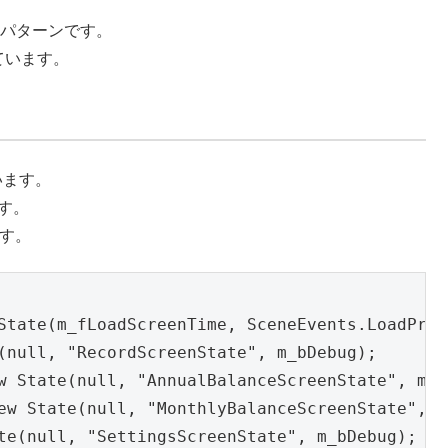
インパターンです。
しています。
しています。
ます。
ます。
State(m_fLoadScreenTime, SceneEvents.LoadProg
(null, "RecordScreenState", m_bDebug);

w State(null, "AnnualBalanceScreenState", m_bD
ew State(null, "MonthlyBalanceScreenState", m_
te(null, "SettingsScreenState", m_bDebug);
