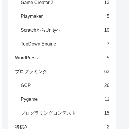
Game Creator 2
13
Playmaker
5
ScratchからUnityへ
10
TopDown Engine
7
WordPress
5
プログラミング
63
GCP
26
ressUpdated, SceneEvents.PreloadCompleted, "L
Pygame
11
ebug);

プログラミングコンテスト
15
bDebug);

将棋AI
2