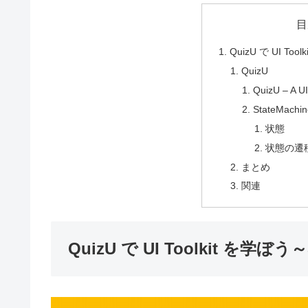
目
QuizU で UI Too
QuizU
QuizU – A UI
StateMachi
状態
状態の遷
まとめ
関連
QuizU で UI Toolkit を学ぼう～