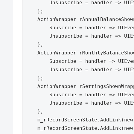
        Unsubscribe = handler => UIE
    };

    ActionWrapper rAnnualBalanceShow
        Subscribe = handler => UIEve
        Unsubscribe = handler => UIE
    };

    ActionWrapper rMonthlyBalanceSho
        Subscribe = handler => UIEve
        Unsubscribe = handler => UIE
    };

    ActionWrapper rSettingsShownWrap
        Subscribe = handler => UIEve
        Unsubscribe = handler => UIE
    };

    m_rRecordScreenState.AddLink(new
    m_rRecordScreenState.AddLink(new