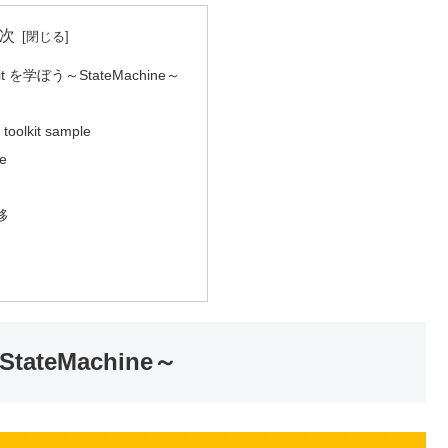
次
lkit を学ぼう～StateMachine～
 toolkit sample
ne
移
StateMachine～