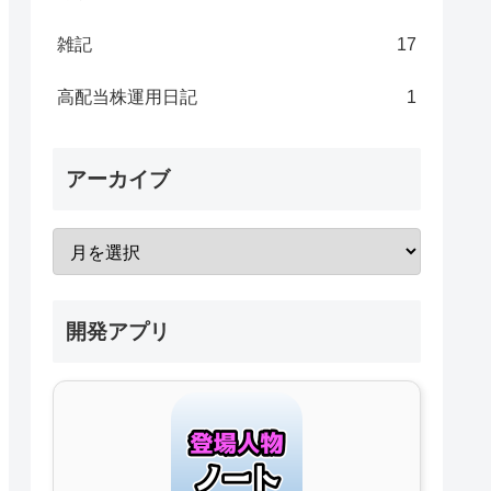
雑記
17
高配当株運用日記
1
アーカイブ
開発アプリ