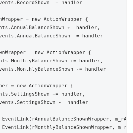
vents.RecordShown -= handler

nWrapper = new ActionWrapper {

nts.AnnualBalanceShown += handler,

vents.AnnualBalanceShown -= handler

wnWrapper = new ActionWrapper {

nts.MonthlyBalanceShown += handler,

vents.MonthlyBalanceShown -= handler

per = new ActionWrapper {

nts.SettingsShown += handler,

vents.SettingsShown -= handler

 EventLink(rAnnualBalanceShownWrapper, m_rAnn
 EventLink(rMonthlyBalanceShownWrapper, m_rMo