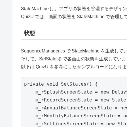
StateMachine は、アプリの状態を管理するデザ
QuizU では、画面の状態を StateMachine で管理
状態
SequenceManager.cs で StateMachine を生成
そして、SetStates() で各画面の状態を生成してい
以下は QuizU を参考にしたサンプルコードになり
private void SetStates() {

    m_rSplashScreenState = new Delay
    m_rRecordScreenState = new State
    m_rAnnualBalanceScreenState = ne
    m_rMonthlyBalanceScreenState = n
    m_rSettingsScreenState = new Sta