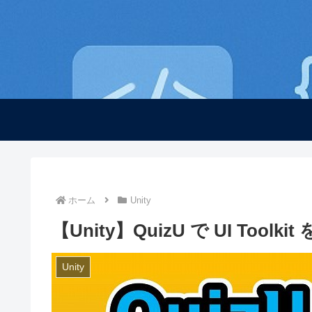
ホーム
Unity
【Unity】QuizU で UI Toolki
Unity