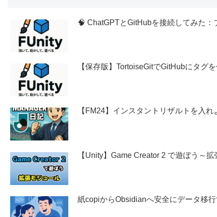
🧠 ChatGPTとGitHubを接続し
【保存版】TortoiseGitでGitHubに
【FM24】インスタントリザルトを入れ
【Unity】Game Creator 2 で遊ぼ
紙copiからObsidianへ安全にデー