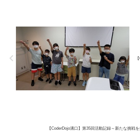
【
【CoderDojo溝口】第35回活動記録～新たな