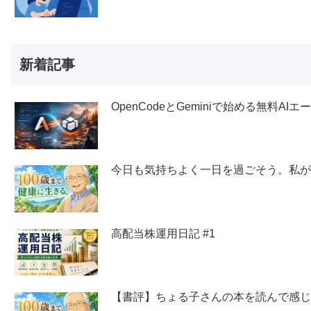
新着記事
OpenCodeとGeminiで始める無料AI
今日も気持ちよく一日を過ごそう。私
高配当株運用日記 #1
【書評】ちょる子さんの本を読んで感