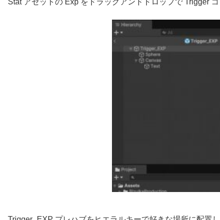
Stat アセットの Exp をドラッグアンドドロップで Trigg
Trigger_EXP プレハブをヒエラルキーで好きな場所に配置