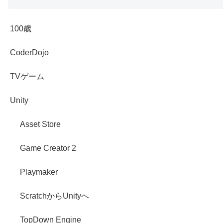
100歳
CoderDojo
TVゲーム
Unity
Asset Store
Game Creator 2
Playmaker
ScratchからUnityへ
TopDown Engine