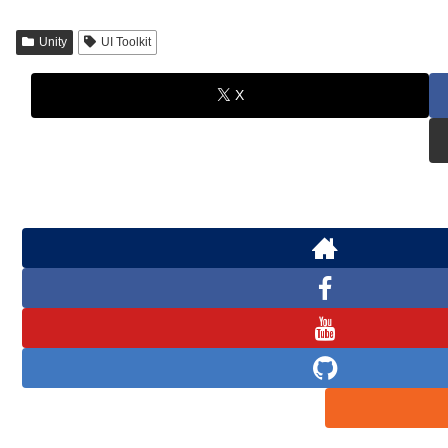
Unity
UI Toolkit
X