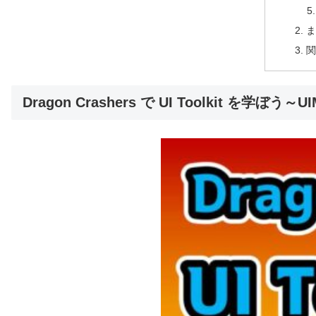
ま
関
Dragon Crashers で UI Toolkit を学ぼう～U