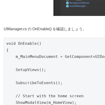
UIManager.cs の OnEnable() を確認しましょう。
void OnEnable()

{

    m_MainMenuDocument = GetComponent<UIDo
    SetupViews();

    SubscribeToEvents();

    // Start with the home screen

    ShowModalView(m_HomeView);
