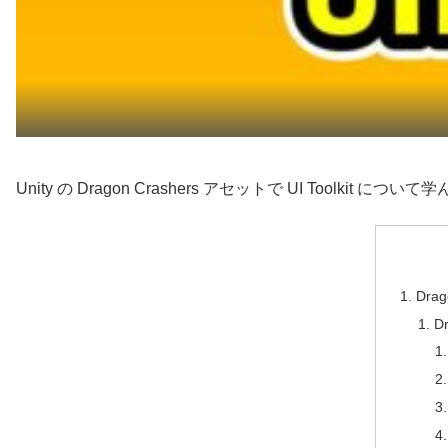
Unity の Dragon Crashers アセットで UI Toolkit に
Drag
D