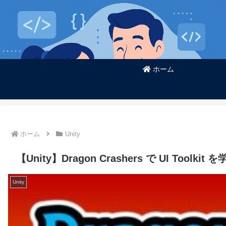
ホーム
ホーム
Unity
【Unity】Dragon Crashers で UI Toolkit
Unity