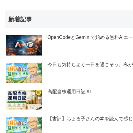
新着記事
OpenCodeとGeminiで始める無料AI
今日も気持ちよく一日を過ごそう。私
高配当株運用日記 #1
【書評】ちょる子さんの本を読んで感