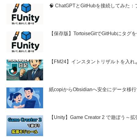
🧠 ChatGPTとGitHubを接続し
【保存版】TortoiseGitでGitHubに
【FM24】インスタントリザルトを入れ
紙copiからObsidianへ安全にデー
【Unity】Game Creator 2 で遊ぼ