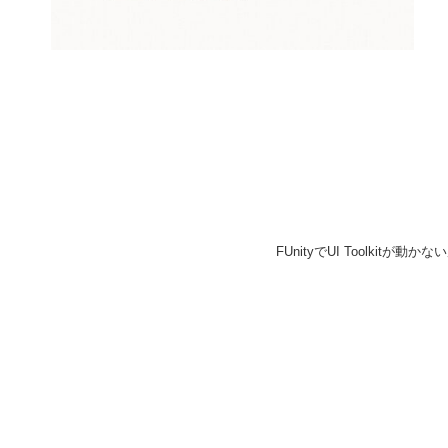
FUnityでUI Toolkitが動