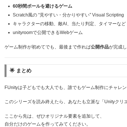
60秒間ボールを避けるゲーム
Scratch風の “見やすい・分かりやすい” Visual Scripting
キャラクターの移動、敵AI、当たり判定、タイマーなど
unityroomで公開できるWebゲーム
ゲーム制作が初めてでも、最後まで作れば
公開作品
が完成し
🌟 まとめ
FUnityは子どもでも大人でも、誰でもゲーム制作にチャレ
このシリーズを読み終えたら、あなたも立派な「Unityクリ
ここから先は、ぜひオリジナル要素を追加して、
自分だけのゲームを作ってみてください。