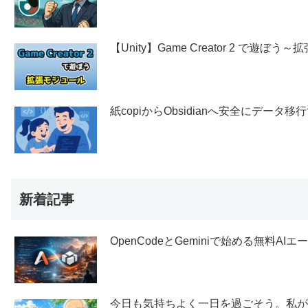
【Unity】Game Creator 2 で遊ぼ
紙copiからObsidianへ安全にデー
新着記事
OpenCodeとGeminiで始める無料AI
今日も気持ちよく一日を過ごそう。私