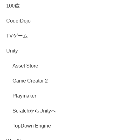
100歳
CoderDojo
TVゲーム
Unity
Asset Store
Game Creator 2
Playmaker
ScratchからUnityへ
TopDown Engine