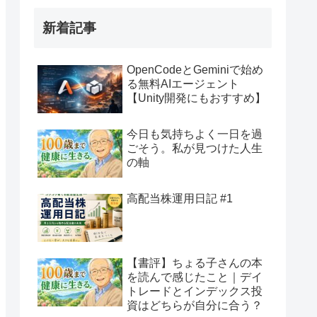
新着記事
OpenCodeとGeminiで始め
る無料AIエージェント
【Unity開発にもおすすめ】
今日も気持ちよく一日を過
ごそう。私が見つけた人生
の軸
高配当株運用日記 #1
【書評】ちょる子さんの本
を読んで感じたこと｜デイ
トレードとインデックス投
資はどちらが自分に合う？