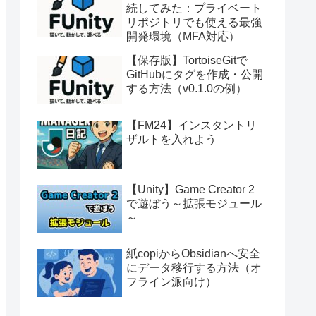
続してみた：プライベート
リポジトリでも使える最強
開発環境（MFA対応）
【保存版】TortoiseGitで
GitHubにタグを作成・公開
する方法（v0.1.0の例）
【FM24】インスタントリ
ザルトを入れよう
【Unity】Game Creator 2
で遊ぼう～拡張モジュール
～
紙copiからObsidianへ安全
にデータ移行する方法（オ
フライン派向け）