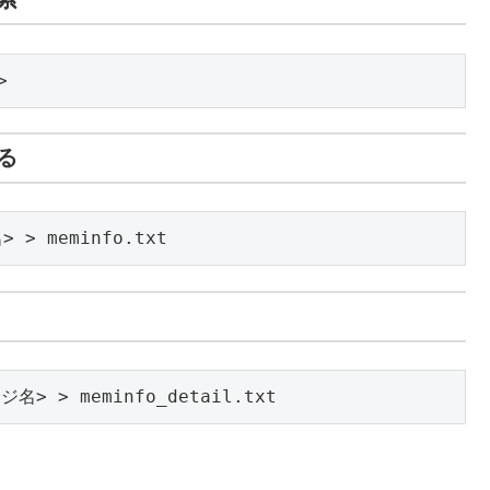
>
る
> > meminfo.txt
ジ名> > meminfo_detail.txt