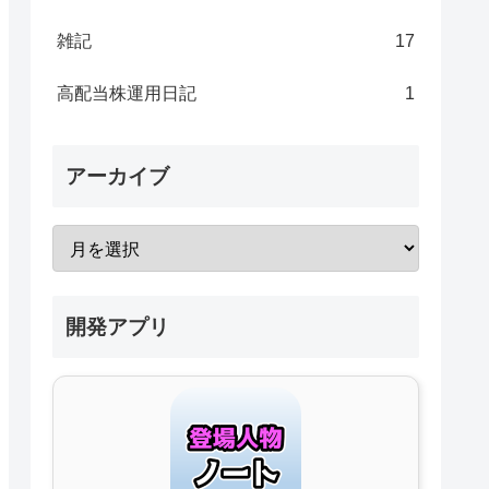
雑記
17
高配当株運用日記
1
アーカイブ
開発アプリ