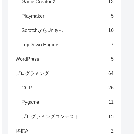
Game Creator 2
13
Playmaker
5
ScratchからUnityへ
10
TopDown Engine
7
WordPress
5
プログラミング
64
GCP
26
Pygame
11
プログラミングコンテスト
15
将棋AI
2