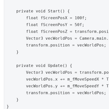
    private void Start() {

        float fScreenPosX = 100f;

        float fScreenPosY = 50f;

        float fScreenPosZ = transform.posi
        Vector3 vecWorldPos = Camera.main.
        transform.position = vecWorldPos;

    }

    private void Update() {

        Vector3 vecWorldPos = transform.po
        vecWorldPos.x += m_fMoveSpeedX * T
        vecWorldPos.y += m_fMoveSpeedY * T
        transform.position = vecWorldPos;

    }
