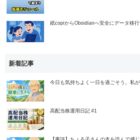
紙copiからObsidianへ安全にデー
新着記事
今日も気持ちよく一日を過ごそう。私
高配当株運用日記 #1
【書評】ちょる子さんの本を読んで感