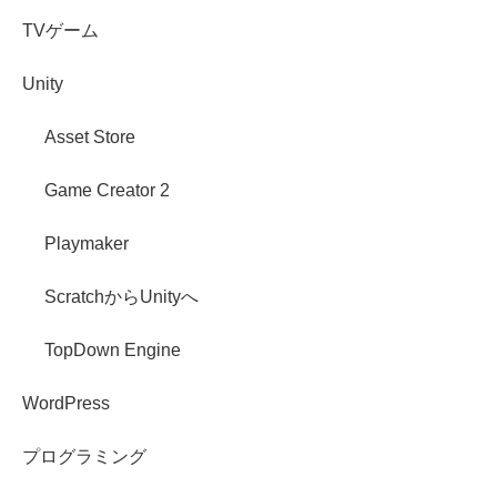
TVゲーム
Unity
Asset Store
Game Creator 2
Playmaker
ScratchからUnityへ
TopDown Engine
WordPress
プログラミング