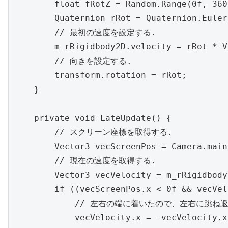
        float fRotZ = Random.Range(0f, 360f
        Quaternion rRot = Quaternion.Euler
        // 最初の速度を設定する.

        m_rRigidbody2D.velocity = rRot * V
        // 向きを設定する.

        transform.rotation = rRot;

    }

    private void LateUpdate() {

        // スクリーン座標を取得する.

        Vector3 vecScreenPos = Camera.main
        // 現在の速度を取得する.

        Vector3 vecVelocity = m_rRigidbody
        if ((vecScreenPos.x < 0f && vecVel
            // 左右の端に着いたので、左右に跳ね返
            vecVelocity.x = -vecVelocity.x;