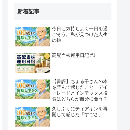
新着記事
今日も気持ちよく一日を過
ごそう。私が見つけた人生
の軸
高配当株運用日記 #1
【書評】ちょる子さんの本
を読んで感じたこと｜デイ
トレードとインデックス投
資はどちらが自分に合う？
久しぶりにティアキンを再
開して感じた「すごさ」