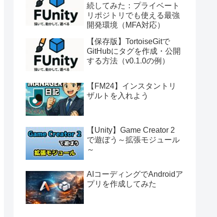
続してみた：プライベート
リポジトリでも使える最強
開発環境（MFA対応）
【保存版】TortoiseGitで
GitHubにタグを作成・公開
する方法（v0.1.0の例）
【FM24】インスタントリ
ザルトを入れよう
【Unity】Game Creator 2
で遊ぼう～拡張モジュール
～
AIコーディングでAndroidア
プリを作成してみた