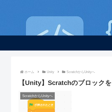
ホーム
Unity
ScratchからUnityへ
【Unity】Scratchのブロッ
ScratchからUnityへ