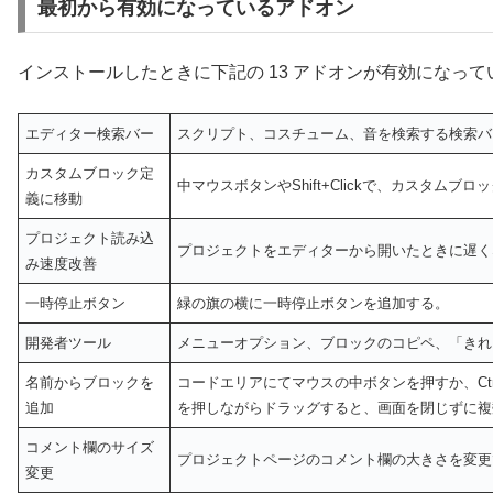
最初から有効になっているアドオン
インストールしたときに下記の 13 アドオンが有効になって
エディター検索バー
スクリプト、コスチューム、音を検索する検索バー
カスタムブロック定
中マウスボタンやShift+Clickで、カスタム
義に移動
プロジェクト読み込
プロジェクトをエディターから開いたときに遅く
み速度改善
一時停止ボタン
緑の旗の横に一時停止ボタンを追加する。
開発者ツール
メニューオプション、ブロックのコピペ、「きれ
名前からブロックを
コードエリアにてマウスの中ボタンを押すか、Ctr
追加
を押しながらドラッグすると、画面を閉じずに複
コメント欄のサイズ
プロジェクトページのコメント欄の大きさを変更
変更