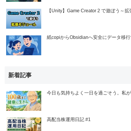
【Unity】Game Creator 2 で遊ぼ
紙copiからObsidianへ安全にデー
新着記事
今日も気持ちよく一日を過ごそう。私
高配当株運用日記 #1