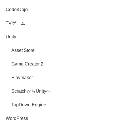
CoderDojo
TVゲーム
Unity
Asset Store
Game Creator 2
Playmaker
ScratchからUnityへ
TopDown Engine
WordPress