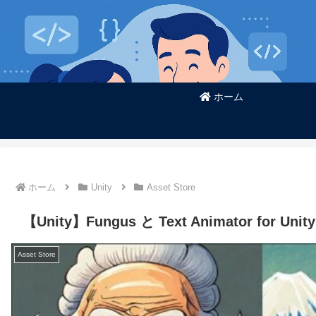
ホーム
ホーム
Unity
Asset Store
【Unity】Fungus と Text Animator for 
Asset Store