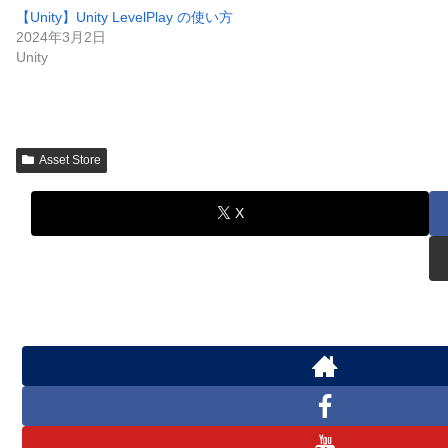
【Unity】Unity LevelPlay の使い方
2024年3月2日
Unity
Asset Store
X