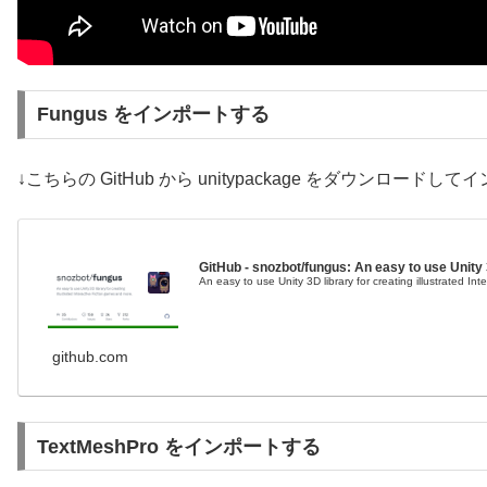
Fungus をインポートする
↓こちらの GitHub から unitypackage をダウンロード
GitHub - snozbot/fungus: An easy to use Unity 3
An easy to use Unity 3D library for creating illustrated I
github.com
TextMeshPro をインポートする