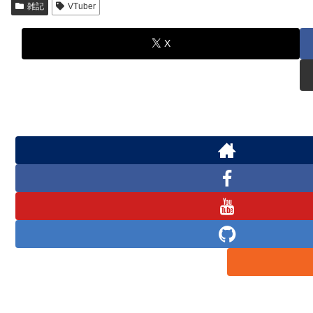
雑記
VTuber
X