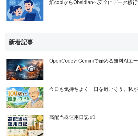
紙copiからObsidianへ安全にデー
新着記事
OpenCodeとGeminiで始める無料AI
今日も気持ちよく一日を過ごそう。私
高配当株運用日記 #1