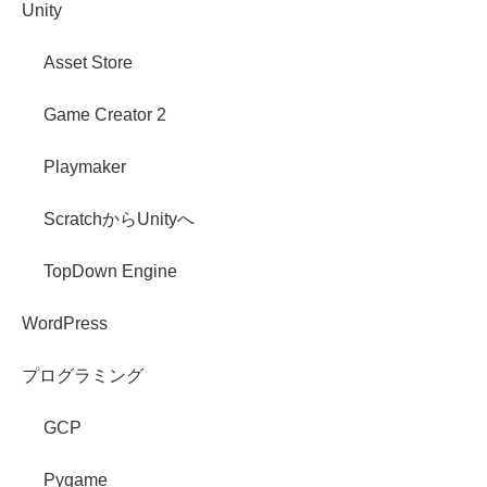
Unity
Asset Store
Game Creator 2
Playmaker
ScratchからUnityへ
TopDown Engine
WordPress
プログラミング
GCP
Pygame