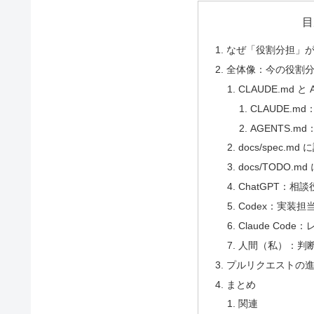
目
なぜ「役割分担」
全体像：今の役割
CLAUDE.md と
CLAUDE.
AGENTS.m
docs/spec.m
docs/TODO.
ChatGPT：相
Codex：実装担
Claude Cod
人間（私）：判
プルリクエストの
まとめ
関連