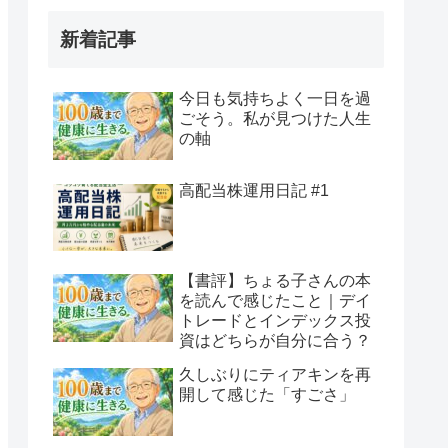
新着記事
今日も気持ちよく一日を過
ごそう。私が見つけた人生
の軸
高配当株運用日記 #1
【書評】ちょる子さんの本
を読んで感じたこと｜デイ
トレードとインデックス投
資はどちらが自分に合う？
久しぶりにティアキンを再
開して感じた「すごさ」