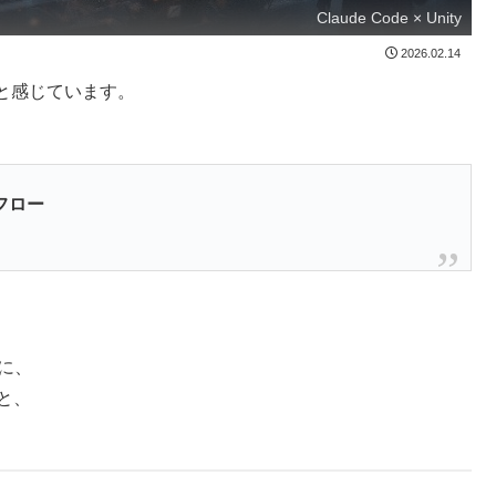
Claude Code × Unity
2026.02.14
と感じています。
フロー
に、
と、