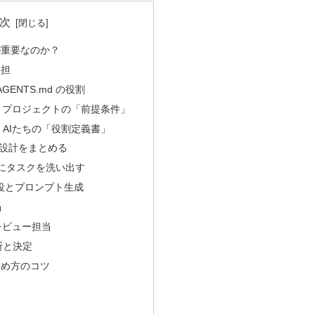
次
が重要なのか？
分担
 AGENTS.md の役割
md：プロジェクトの「前提条件」
d：AIたちの「役割定義書」
d に設計をまとめる
md にタスクを洗い出す
談役とプロンプト生成
当
e：レビュー担当
断と決定
進め方のコツ