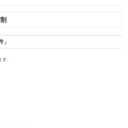
役割
件」
ます。