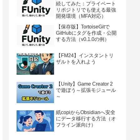
続してみた：プライベート
リポジトリでも使える最強
開発環境（MFA対応）
【保存版】TortoiseGitで
GitHubにタグを作成・公開
する方法（v0.1.0の例）
【FM24】インスタントリ
ザルトを入れよう
【Unity】Game Creator 2
で遊ぼう～拡張モジュール
～
紙copiからObsidianへ安全
にデータ移行する方法（オ
フライン派向け）