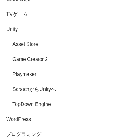
TVゲーム
Unity
Asset Store
Game Creator 2
Playmaker
ScratchからUnityへ
TopDown Engine
WordPress
プログラミング