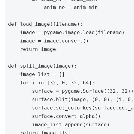
            anim_no = anim_min

def load_image(filename):

    image = pygame.image.load(filename)

    image = image.convert()

    return image

def split_image(image):

    image_list = []

    for i in [32, 0, 32, 64]:

        surface = pygame.Surface((32, 32))

        surface.blit(image, (0, 0), (i, 0,
        surface.set_colorkey(surface.get_a
        surface.convert_alpha()

        image_list.append(surface)

    return image_list
