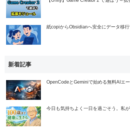
【Unity】Game Creator 2 で遊ぼ
紙copiからObsidianへ安全にデー
新着記事
OpenCodeとGeminiで始める無料AI
今日も気持ちよく一日を過ごそう。私