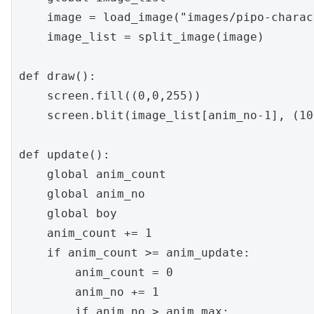
    image = load_image("images/pipo-charac
    image_list = split_image(image)

def draw():

    screen.fill((0,0,255))

    screen.blit(image_list[anim_no-1], (10
def update():

    global anim_count

    global anim_no

    global boy

    anim_count += 1

    if anim_count >= anim_update:

        anim_count = 0

        anim_no += 1

        if anim_no > anim_max:
