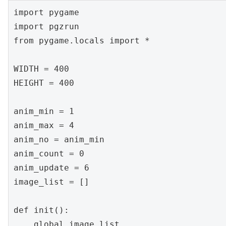
import pygame

import pgzrun

from pygame.locals import *

WIDTH = 400

HEIGHT = 400

anim_min = 1

anim_max = 4

anim_no = anim_min

anim_count = 0

anim_update = 6

image_list = []

def init():

    global image_list
