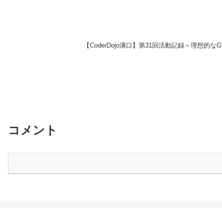
【CoderDojo溝口】第31回活動記録～理
コメント