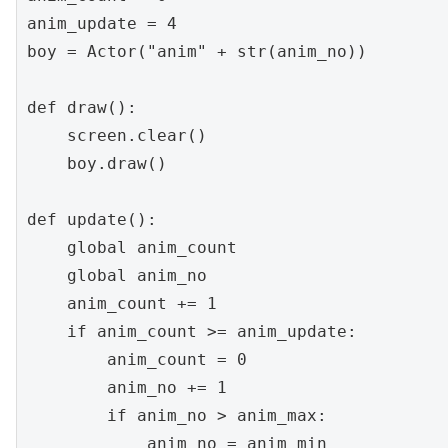
anim_update = 4

boy = Actor("anim" + str(anim_no))

def draw():

    screen.clear()

    boy.draw()

def update():

    global anim_count

    global anim_no

    anim_count += 1

    if anim_count >= anim_update:

        anim_count = 0

        anim_no += 1

        if anim_no > anim_max:

            anim_no = anim_min
