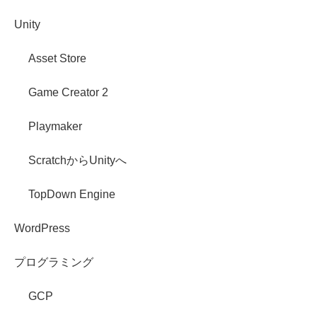
Unity
Asset Store
Game Creator 2
Playmaker
ScratchからUnityへ
TopDown Engine
WordPress
プログラミング
GCP