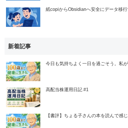
紙copiからObsidianへ安全にデー
新着記事
今日も気持ちよく一日を過ごそう。私
高配当株運用日記 #1
【書評】ちょる子さんの本を読んで感