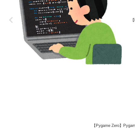
【
【Pygame Zero】P