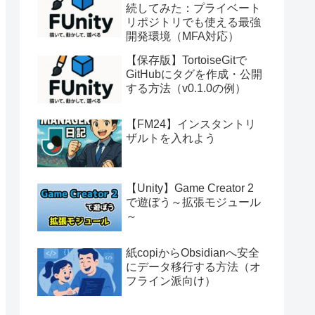
続してみた：プライベート
リポジトリでも使える最強
開発環境（MFA対応）
【保存版】TortoiseGitで
GitHubにタグを作成・公開
する方法（v0.1.0の例）
【FM24】インスタントリ
ザルトを入れよう
【Unity】Game Creator 2
で遊ぼう～拡張モジュール
～
紙copiからObsidianへ安全
にデータ移行する方法（オ
フライン派向け）