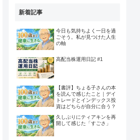
新着記事
今日も気持ちよく一日を過
ごそう。私が見つけた人生
の軸
高配当株運用日記 #1
【書評】ちょる子さんの本
を読んで感じたこと｜デイ
トレードとインデックス投
資はどちらが自分に合う？
久しぶりにティアキンを再
開して感じた「すごさ」