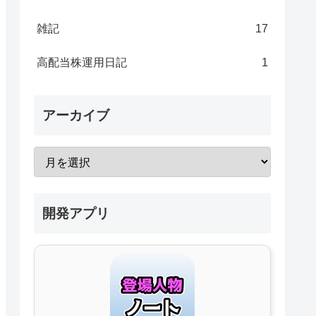
雑記
17
高配当株運用日記
1
アーカイブ
開発アプリ